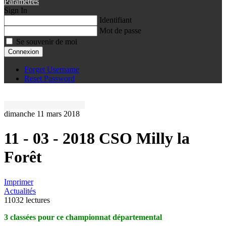
Paramètres
Sign In
Identifiant
Mot de passe
Se souvenir de moi
Connexion
Forget Username
Reset Password
dimanche 11 mars 2018
11 - 03 - 2018 CSO Milly la
Forêt
Imprimer
Actualités
11032 lectures
3 classées pour ce championnat départemental