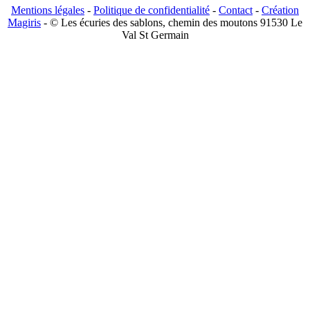
Mentions légales
-
Politique de confidentialité
-
Contact
-
Création
Magiris
- © Les écuries des sablons, chemin des moutons 91530 Le
Val St Germain