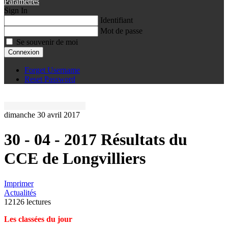
Paramètres
Sign In
Identifiant
Mot de passe
Se souvenir de moi
Connexion
Forget Username
Reset Password
dimanche 30 avril 2017
30 - 04 - 2017 Résultats du
CCE de Longvilliers
Imprimer
Actualités
12126 lectures
Les classées du jour